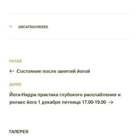
РУБРИКИ
UNCATEGORIZED
Навигация
Предыдущая
НАЗАД
по
запись:
записям
Состояние после занятий йогой
Следующая
ДАЛЕЕ
запись
Йога-Нидра практика глубокого расслабления и
релакс йога 1 декабря пятница 17.00-19.00
ГАЛЕРЕЯ