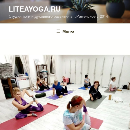
Перейти
LITEAYOGA.RU
к
Студия йоги и духовного развития в г.Раменское c 2014
содержимому
Меню