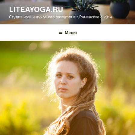
Перейти
LITEAYOGA.RU
к
Студия йоги и духовного развития в г.Раменское c 2014
содержимому
Меню