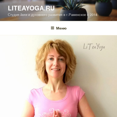
Перейти
LITEAYOGA.RU
к
Студия йоги и духовного развития в г.Раменское c 2014
содержимому
Меню