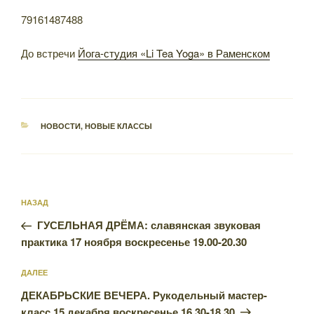
79161487488
⠀
До встречи
Йога-студия «Li Tea Yoga» в Раменском
РУБРИКИ
НОВОСТИ
,
НОВЫЕ КЛАССЫ
Навигация
Предыдущая
НАЗАД
по
запись:
записям
ГУСЕЛЬНАЯ ДРЁМА: славянская звуковая
практика 17 ноября воскресенье 19.00-20.30
Следующая
ДАЛЕЕ
запись
ДЕКАБРЬСКИЕ ВЕЧЕРА. Рукодельный мастер-
класс 15 декабря воскресенье 16.30-18.30