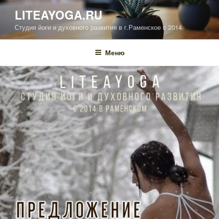
Перейти
LITEAYOGA.RU
к
Студия йоги и духовного развития в г.Раменское c 2014
содержимому
Меню