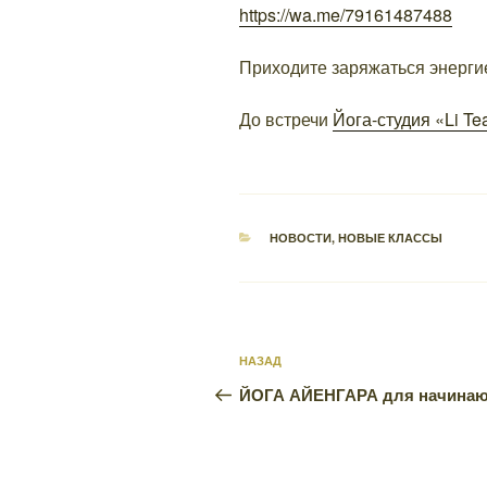
https://wa.me/79161487488
Приходите заряжаться энерги
До встречи
Йога-студия «Li T
РУБРИКИ
НОВОСТИ
,
НОВЫЕ КЛАССЫ
Навигация
Предыдущая
НАЗАД
по
запись:
ЙОГА АЙЕНГАРА для начина
записям