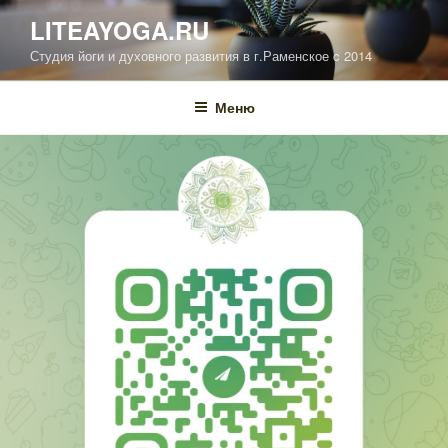
Перейти
LITEAYOGA.RU
к
Студия йоги и духовного развития в г.Раменское c 2014
содержимому
Меню