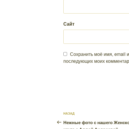
Сайт
Сохранить моё имя, email и
последующих моих комментар
Навигация
Предыдущая
НАЗАД
по
запись:
Нежные фото с нашего Женск
записям