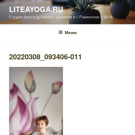
Перейти
LITEAYOGA.RU
к
Студия йоги и духовного развития в г.Раменское c 2014
содержимому
Меню
20220308_093406-011