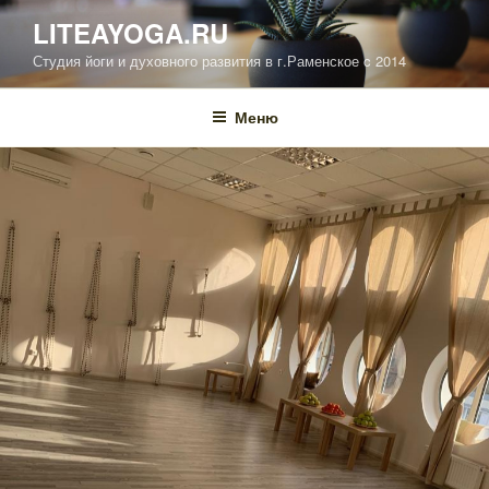
Перейти
LITEAYOGA.RU
к
Студия йоги и духовного развития в г.Раменское c 2014
содержимому
Меню