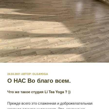
ОПУБЛИКОВАНО
24.04.2021
АВТОР:
OLGAYOGA
О НАС Во благо всем.
Что же такое студия Li Tea Yoga ? ))
Прежде всего это слаженная и доброжелательная
команда единомышленников. Это, конечно же,