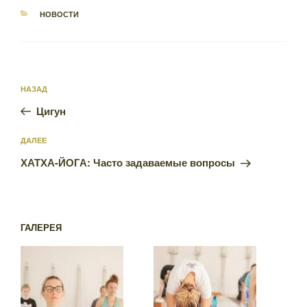
РУБРИКИ
НОВОСТИ
Навигация
Предыдущая
НАЗАД
по
запись:
записям
Цигун
Следующая
ДАЛЕЕ
запись
ХАТХА-ЙОГА: Часто задаваемые вопросы
ГАЛЕРЕЯ